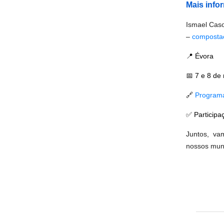
Mais info
Ismael Cas
–
composta
📍
Évora
📅 7
e 8 de 
🔗
Programa
✅
Participa
Juntos, va
nossos muni