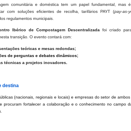
gem comunitária e doméstica tem um papel fundamental, mas é
ar com soluções eficientes de recolha, tarifários PAYT
(
pay-as-y
os regulamentos municipais.
ontro Ibérico de Compostagem Descentralizada
foi criado par
nesta transição. O evento contará com:
sentações teóricas e mesas redondas;
ões de perguntas e debates dinâmicos
;
as técnicas a projetos inovadores.
 destina
úblicas (nacionais, regionais e locais) e empresas do setor de ambos
que procuram fortalecer a colaboração e o conhecimento no campo d
s.