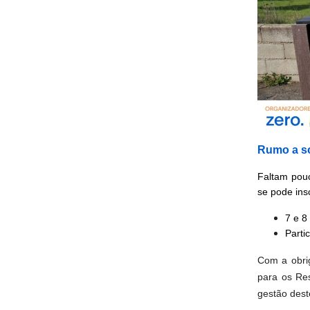
Rumo a so
Faltam pouc
se pode ins
7 e 8
Parti
Com a obrig
para os Re
gestão dest