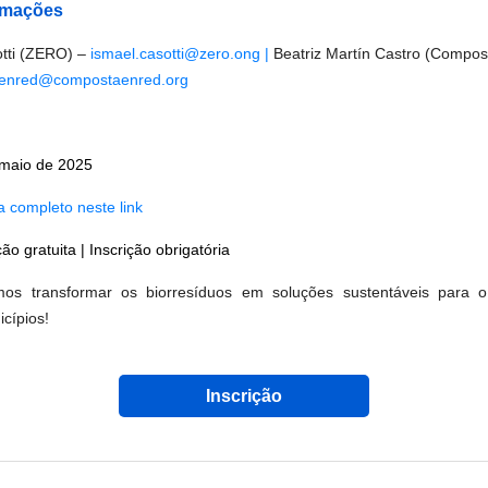
rmações
otti (ZERO) –
ismael.casotti@zero.ong |
Beatriz Martín Castro (Compos
enred@compostaenred.org
maio de 2025
 completo neste link
ção gratuita | Inscrição obrigatória
mos transformar os biorresíduos em soluções sustentáveis para o
cípios!
Inscrição