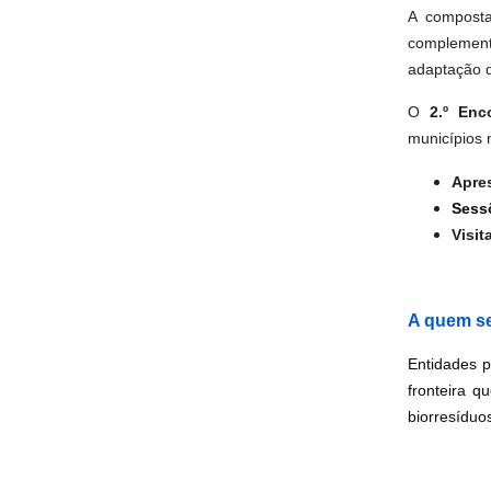
A composta
complement
adaptação d
O
2.º Enc
municípios 
Apre
Sess
Visit
A quem se
Entidades p
fronteira 
biorresíduo