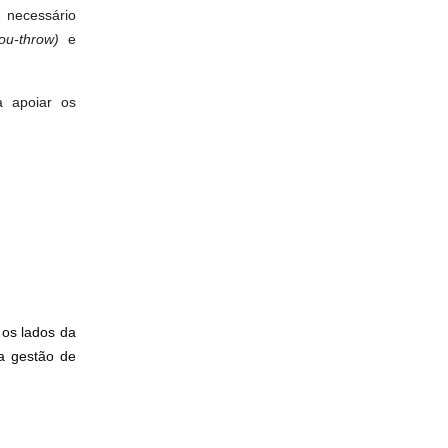
 necessário
ou-throw)
e
a apoiar os
 os lados da
a gestão de