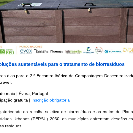
luções sustentáveis para o tratamento de biorresíduos
os dias para o 2.º Encontro Ibérico de Compostagem Descentraliza
crever.
 de maio | Évora, Portugal
cipação gratuita |
Inscrição obrigatória
atoriedade da recolha seletiva de biorresíduos e as metas do
Plano
síduos Urbanos
(
PERSU
)
2030
, os municípios enfrentam desafios c
es resíduos.