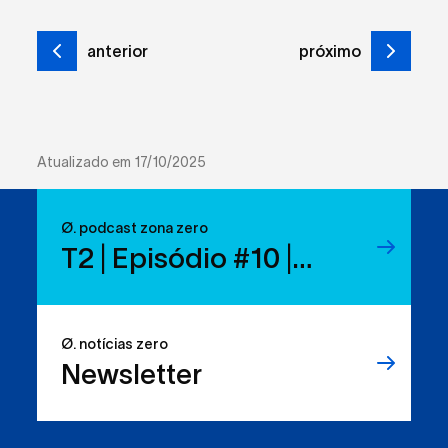
anterior
próximo
Atualizado em 17/10/2025
Ø. podcast zona zero
T2 | Episódio #10 |
Reduzir resíduos:
temos os direitos, mas
Ø. notícias zero
sabemos usá-los?
Newsletter