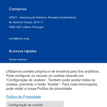
Contactos
ZERO - Associação Sistema Terrestre Sustentável
Av. António Serpa, 32 6.° C
1050-027 Lisboa, Portugal
zero@zero.ong
Acessos rápidos
Quem somos
Política de Proteção de Dados e Privacidade
Utilizamos cookies próprios e de terceiros para fins analíticos.
Pode configurar ou recusar os cookies clicando em
Termos e Condições
“Configuração de cookies”. Também pode aceitar todos os
cookies, premindo o botão “Aceitar”. Para mais informações,
pode visitar a nossa Política de privacidade.
Mapa do Site
Política de Privacidade
Configuração de cookies