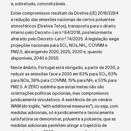
e, sobretudo, concretizáveis.
Estes compromissos resultam da Diretiva (UE) 2016/2284
à redução das emissões nacionais de certos poluentes
atmosféricos (Diretiva Tetos), transposta para o direito
interno pelo Decreto-Lei n.º 84/2018, posteriormente
alterado pelo Decreto-Lei n.º 74/2025. A legislação exige
projeções nacionais para SO₂, NO
x
, NH₃, COVNM e
PM
2,5
, abrangendo 2020, 2025, 2030 e, quando
disponíveis, 2040 e 2050.
Neste âmbito, Portugal está obrigado, a partir de 2030, a
reduzir as emissões face a 2005 em 83% para SO₂, 63%
para NO
x
, 38% para COVNM, 15% para NH₃ e 53% para
PM
2.5
. A ZERO sublinha que estas metas não são
orientações políticas opcionais, mas compromissos
juridicamente vinculativos. A existência de um cenário
WAM (do inglês, “with additional measures”), ou seja, com
medidas adicionais, só é juridicamente e tecnicamente
satisfatória se demonstrar, poluente a poluente, que as
medidas adicionais permitem atingir a trajetória de