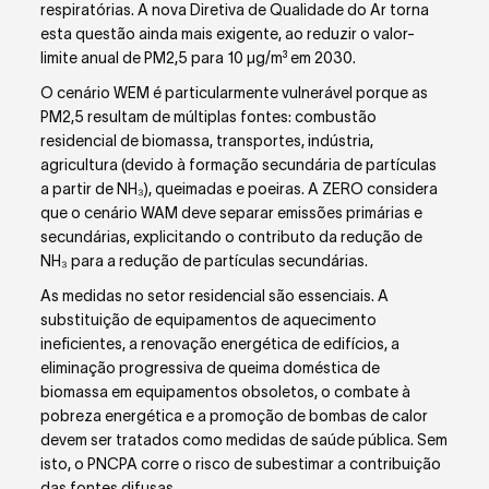
respiratórias. A nova Diretiva de Qualidade do Ar torna
esta questão ainda mais exigente, ao reduzir o valor-
limite anual de PM
2,5
para 10 µg/m³ em 2030.
O cenário WEM é particularmente vulnerável porque as
PM
2,5
resultam de múltiplas fontes: combustão
residencial de biomassa, transportes, indústria,
agricultura (devido à formação secundária de partículas
a partir de NH₃), queimadas e poeiras. A ZERO considera
que o cenário WAM deve separar emissões primárias e
secundárias, explicitando o contributo da redução de
NH₃ para a redução de partículas secundárias.
As medidas no setor residencial são essenciais. A
substituição de equipamentos de aquecimento
ineficientes, a renovação energética de edifícios, a
eliminação progressiva de queima doméstica de
biomassa em equipamentos obsoletos, o combate à
pobreza energética e a promoção de bombas de calor
devem ser tratados como medidas de saúde pública. Sem
isto, o PNCPA corre o risco de subestimar a contribuição
das fontes difusas.