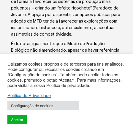
de forma a favorecer os sistemas de produção mais
poluentes – criando um “efeito ricochete” (Paradoxo de
Jevons). A opção por disponibilizar apoios públicos para
adoção de MTD tende a favorecer as explorações com
maior impacto histórico e, potencialmente, a acentuar
assimetrias de competitividade.
É de notar, igualmente, que o Modo de Produção
Biológico não é mencionado, apesar de haver referência
à Produção Integrada, que tem um quadro muito menos
Utilizamos cookies próprios e de terceiros para fins analíticos.
exigente do ponto de vista da implementação de
Pode configurar ou recusar os cookies clicando em
práticas.
“Configuração de cookies”. Também pode aceitar todos os
cookies, premindo o botão “Aceitar”. Para mais informações,
Estas considerações devem ser
integradas nas medidas
pode visitar a nossa Política de privacidade.
adicionais do Pacote 1.
Política de Privacidade
A proposta de PNCPA reconhece que, quanto às
emissões de amoníaco, o principal fator é o aumento do
Configuração de cookies
efetivo avícola, o que levanta a questão do porquê não
terem sido analisadas medidas no sentido de limitar
Aceitar
incentivos à continuação desse crescimento. A análise
dos incentivos ao aumento do efetivo pecuário em