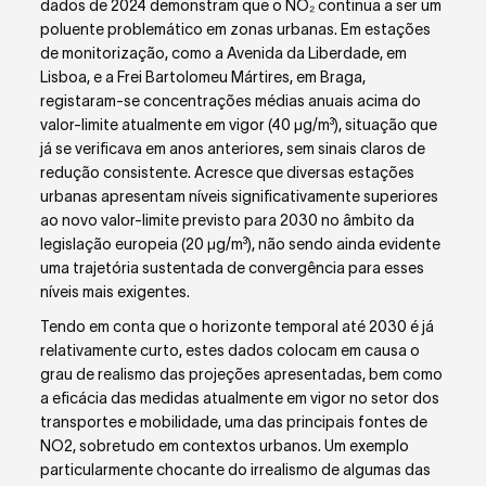
dados de 2024 demonstram que o NO₂ continua a ser um
poluente problemático em zonas urbanas. Em estações
de monitorização, como a Avenida da Liberdade, em
Lisboa, e a Frei Bartolomeu Mártires, em Braga,
registaram-se concentrações médias anuais acima do
valor-limite atualmente em vigor (40 μg/m³), situação que
já se verificava em anos anteriores, sem sinais claros de
redução consistente. Acresce que diversas estações
urbanas apresentam níveis significativamente superiores
ao novo valor-limite previsto para 2030 no âmbito da
legislação europeia (20 μg/m³), não sendo ainda evidente
uma trajetória sustentada de convergência para esses
níveis mais exigentes.
Tendo em conta que o horizonte temporal até 2030 é já
relativamente curto, estes dados colocam em causa o
grau de realismo das projeções apresentadas, bem como
a eficácia das medidas atualmente em vigor no setor dos
transportes e mobilidade, uma das principais fontes de
NO
2
, sobretudo em contextos urbanos. Um exemplo
particularmente chocante do irrealismo de algumas das