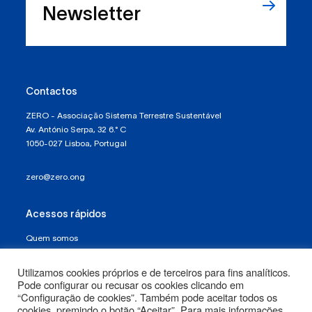
sabemos usá-los?
Newsletter
Contactos
ZERO - Associação Sistema Terrestre Sustentável
Av. António Serpa, 32 6.° C
1050-027 Lisboa, Portugal
zero@zero.ong
Acessos rápidos
Quem somos
Política de Proteção de Dados e Privacidade
Utilizamos cookies próprios e de terceiros para fins analíticos.
Pode configurar ou recusar os cookies clicando em
Termos e Condições
“Configuração de cookies”. Também pode aceitar todos os
cookies, premindo o botão “Aceitar”. Para mais informações,