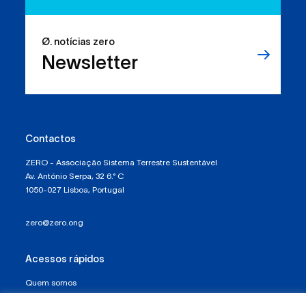
Reduzir resíduos:
temos os direitos, mas
Ø. notícias zero
sabemos usá-los?
Newsletter
Contactos
ZERO - Associação Sistema Terrestre Sustentável
Av. António Serpa, 32 6.° C
1050-027 Lisboa, Portugal
zero@zero.ong
Acessos rápidos
Quem somos