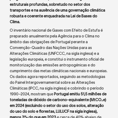
estruturais profundas, sobretudo no setor dos
transportes e na ausência de uma governação climática
robusta e coerente enquadrada na Lei de Bases do
Clima.
O inventário nacional de Gases com Efeito de Estufa é
preparado anualmente pela Agência para o Clima no
âmbito das obrigações de Portugal perante a
Convenção-Quadro das Nações Unidas para as
Alterações Climáticas (UNFCCC, na sigla inglesa) e a
legislação europeia, e constitui o instrumento oficial de
monitorização das emissões antropogénicas e do
cumprimento das metas climáticas nacionais e europeias.
Os dados agora reportados, seguindo as meto
dologias
do Painel Intergovernamental sobre as Alterações
Climáticas (IP
CC, na sigla inglesa) e cobrindo o período
1990–2024, mostram que
Portugal emitiu 51,5 milhões de
toneladas de dióxido de carbono-equivalente (MtCO₂e)
em 2024 (excluindo o setor do uso dos solos, alteração
do uso do solo e florestas, LULUCF na sigla inglesa),
menos 3% do que em 2023
e cerca de 40% abaixo de