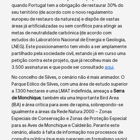
quando Portugal tem a obrigação de restaurar 30% do
seu território (de acordo com o novo regulamento
europeu de restauro da natureza) e dispõe de vastas
áreas já artificializadas ou sem conflitos para atingir as
metas de neutralidade carbónica (de acordo com
estudos do Laboratório Nacional de Energia e Geologia,
LNEG).
Este posicionamento tem vindo a ser amplamente
partilhado pela sociedade civil, estando já em curso uma
petição contra este projeto, que já recolheu mais de
3.500 assinaturas e que pode ser consultado
aqui
.
No concelho de Silves, o cenário não é mais animador. O
Parque Eólico de Silves
, com uma área de estudo superior
a 7.300 hectares e uma LMAT indefinida, ameaça a
Serra
de Monchique
, também ela uma Importante Bird Area
(IBA) e área crítica para aves de rapina, sobrepondo-se
igualmente a áreas da Rede Natura 2000 – Zonas
Especiais de Conservação e Zonas de Proteção Especial
para as Aves de Monchique e Caldeirão. Perante este
cenário, aliado à falta de informação nos processos de
consulta pública (que mais parecem um formalismo vazio)