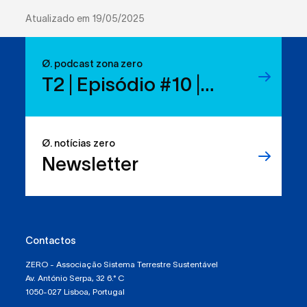
Atualizado em 19/05/2025
Ø. podcast zona zero
T2 | Episódio #10 |
Reduzir resíduos:
temos os direitos, mas
Ø. notícias zero
sabemos usá-los?
Newsletter
Contactos
ZERO - Associação Sistema Terrestre Sustentável
Av. António Serpa, 32 6.° C
1050-027 Lisboa, Portugal