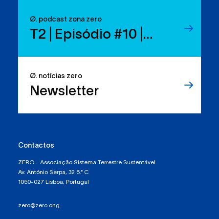
Ø. podcast zona zero
T2 | Episódio #10 |
Reduzir resíduos:
temos os direitos, mas
Ø. notícias zero
sabemos usá-los?
Newsletter
Contactos
ZERO - Associação Sistema Terrestre Sustentável
Av. António Serpa, 32 6.° C
1050-027 Lisboa, Portugal
zero@zero.ong