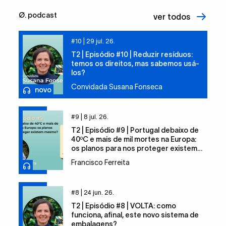
Ø. podcast
ver todos
#10 |
29 jul. 26.
T2 | Episódio #10 | Reduzir resíduos:
temos os direitos, mas sabemos usá-
los?
Convidada Susana Fonseca
novo
#9 |
8 jul. 26.
T2 | Episódio #9 | Portugal debaixo de
40ºC e mais de mil mortes na Europa:
os planos para nos proteger existem
mesmo?
Francisco Ferreita
#8 |
24 jun. 26.
T2 | Episódio #8 | VOLTA: como
funciona, afinal, este novo sistema de
embalagens?