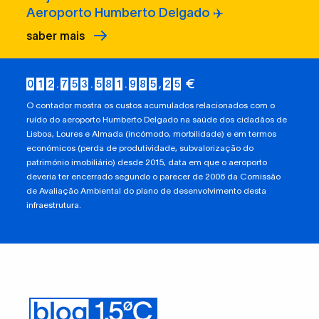
Aeroporto Humberto Delgado ✈️
saber mais
€
0
1
2
.
7
5
3
.
5
8
2
.
0
1
7
,
0
3
O contador mostra os custos acumulados relacionados com o
ruído do aeroporto Humberto Delgado na saúde dos cidadãos de
Lisboa, Loures e Almada (incómodo, morbilidade) e em termos
económicos (perda de produtividade, subvalorização do
património imobiliário) desde 2015, data em que o aeroporto
deveria ter encerrado segundo o parecer de 2006 da Comissão
de Avaliação Ambiental do plano de desenvolvimento desta
infraestrutura.