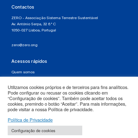
Contactos
ZERO - Associação Sistema Terrestre Sustentável
Av. António Serpa, 32 6.° C
1050-027 Lisboa, Portugal
zero@zero.ong
Acessos rápidos
Quem somos
Política de Proteção de Dados e Privacidade
Utilizamos cookies próprios e de terceiros para fins analíticos.
Pode configurar ou recusar os cookies clicando em
Termos e Condições
“Configuração de cookies”. Também pode aceitar todos os
cookies, premindo o botão “Aceitar”. Para mais informações,
pode visitar a nossa Política de privacidade.
Mapa do Site
Política de Privacidade
Configuração de cookies