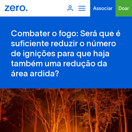
Associar
Doar
Combater o fogo: Será que é
suficiente reduzir o número
de ignições para que haja
também uma redução da
Tipo de conteúdo
área ardida?
Filtros