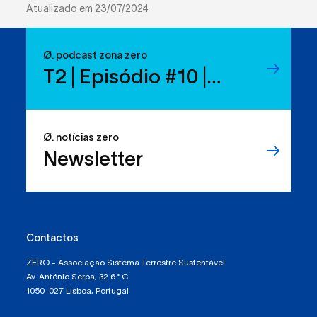
Atualizado em 23/07/2024
Ø. podcast zona zero
T2 | Episódio #10 |
Reduzir resíduos:
temos os direitos, mas
Ø. notícias zero
sabemos usá-los?
Newsletter
Contactos
ZERO - Associação Sistema Terrestre Sustentável
Av. António Serpa, 32 6.° C
1050-027 Lisboa, Portugal