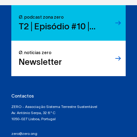
Ø. podcast zona zero
T2 | Episódio #10 |
Reduzir resíduos:
temos os direitos, mas
Ø. notícias zero
sabemos usá-los?
Newsletter
Contactos
ZERO - Associação Sistema Terrestre Sustentável
Av. António Serpa, 32 6.° C
1050-027 Lisboa, Portugal
zero@zero.ong