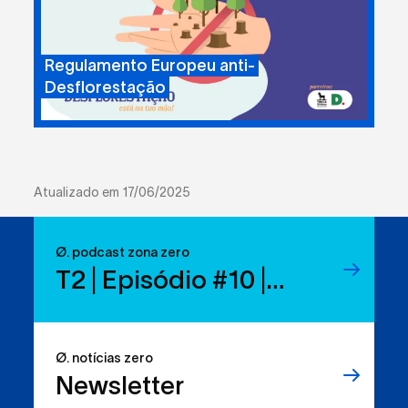
Regulamento Europeu anti-
Desflorestação
Atualizado em 17/06/2025
Ø. podcast zona zero
T2 | Episódio #10 |
Reduzir resíduos:
temos os direitos, mas
Ø. notícias zero
sabemos usá-los?
Newsletter