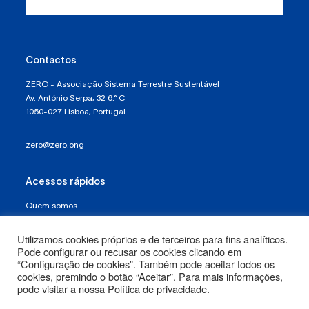
Contactos
ZERO - Associação Sistema Terrestre Sustentável
Av. António Serpa, 32 6.° C
1050-027 Lisboa, Portugal
zero@zero.ong
Acessos rápidos
Quem somos
Política de Proteção de Dados e Privacidade
Utilizamos cookies próprios e de terceiros para fins analíticos.
Pode configurar ou recusar os cookies clicando em
Termos e Condições
“Configuração de cookies”. Também pode aceitar todos os
cookies, premindo o botão “Aceitar”. Para mais informações,
pode visitar a nossa Política de privacidade.
Mapa do Site