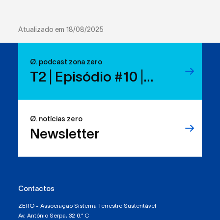
Atualizado em 18/08/2025
Ø. podcast zona zero
T2 | Episódio #10 |
Reduzir resíduos:
temos os direitos, mas
Ø. notícias zero
sabemos usá-los?
Newsletter
Contactos
ZERO - Associação Sistema Terrestre Sustentável
Av. António Serpa, 32 6.° C