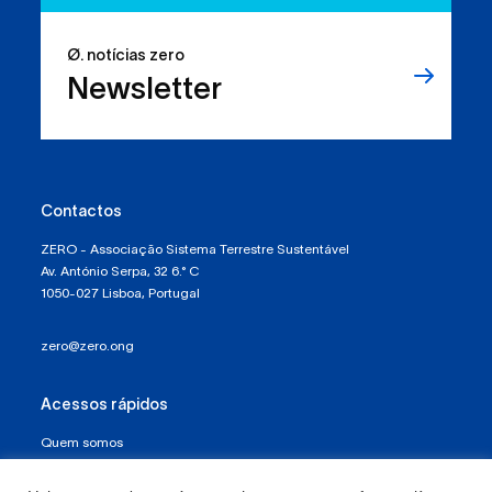
temos os direitos, mas
Ø. notícias zero
sabemos usá-los?
Newsletter
Contactos
ZERO - Associação Sistema Terrestre Sustentável
Av. António Serpa, 32 6.° C
1050-027 Lisboa, Portugal
zero@zero.ong
Acessos rápidos
Quem somos
Política de Proteção de Dados e Privacidade