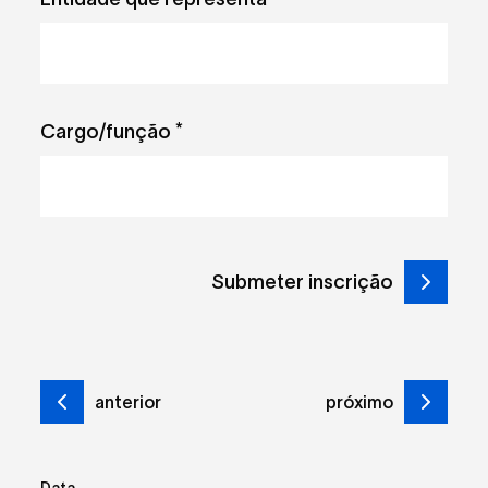
Cargo/função
*
anterior
próximo
Data