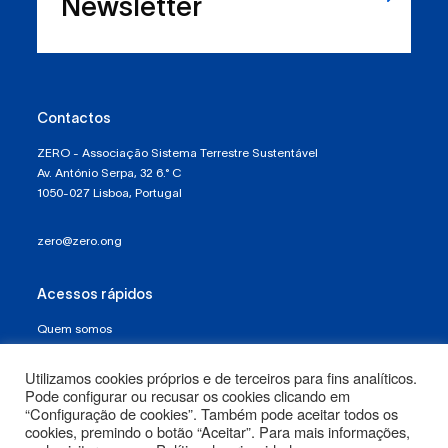
Newsletter
Contactos
ZERO - Associação Sistema Terrestre Sustentável
Av. António Serpa, 32 6.° C
1050-027 Lisboa, Portugal
zero@zero.ong
Acessos rápidos
Quem somos
Política de Proteção de Dados e Privacidade
Utilizamos cookies próprios e de terceiros para fins analíticos.
Pode configurar ou recusar os cookies clicando em
Termos e Condições
“Configuração de cookies”. Também pode aceitar todos os
cookies, premindo o botão “Aceitar”. Para mais informações,