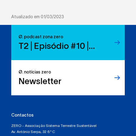
Atualizado em 01/03/2023
Ø. podcast zona zero
T2 | Episódio #10 |
Reduzir resíduos:
temos os direitos, mas
Ø. notícias zero
sabemos usá-los?
Newsletter
Contactos
ZERO - Associação Sistema Terrestre Sustentável
Av. António Serpa, 32 6.° C