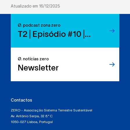
Atualizado em 16/12/2025
Ø. podcast zona zero
T2 | Episódio #10 |
Reduzir resíduos:
temos os direitos, mas
Ø. notícias zero
sabemos usá-los?
Newsletter
Contactos
ZERO - Associação Sistema Terrestre Sustentável
Av. António Serpa, 32 6.° C
1050-027 Lisboa, Portugal