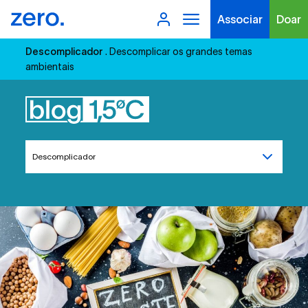
Associar
Doar
Descomplicador
. Descomplicar os grandes temas
ambientais
Tipo de conteúdo
Descomplicador
Filtros